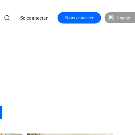
Se connecter
Nous contacter
Language
agasins
Donner les Moyens au Secteur du *Retail*