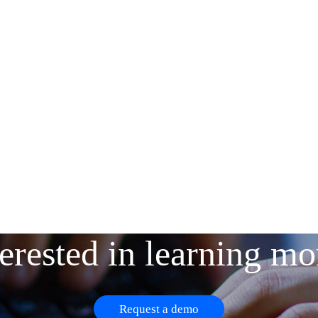
terested in learning mo
Request a demo